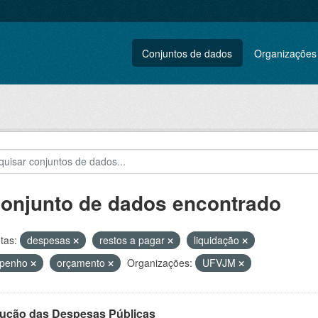
Conjuntos de dados
Organizações
conjunto de dados encontrado
tas:
despesas
restos a pagar
liquidação
penho
orçamento
Organizações:
UFVJM
ução das Despesas Públicas