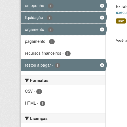
emepenho
-
Extrat
1
execu
liquidação
-
1
CSV
orçamento
-
1
Você t
pagamento
-
1
recursos financeiros
-
1
restos a pagar
-
1
Formatos
CSV
-
1
HTML
-
1
Licenças