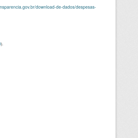
ransparencia.gov.br/download-de-dados/despesas-
I
).