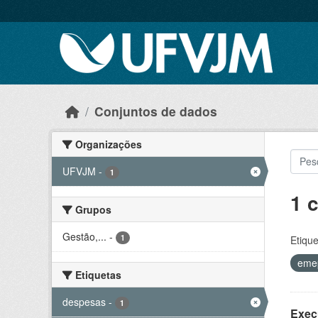
Skip to main content
Conjuntos de dados
Organizações
UFVJM
-
1
1 
Grupos
Gestão,...
-
1
Etique
eme
Etiquetas
despesas
-
1
Exec