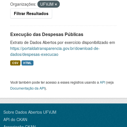
Organizações:
UFVJM
Filtrar Resultados
Execução das Despesas Públicas
Extrato de Dados Abertos por exercício disponibilizado em
https://portaldatransparencia.gov.br/download-de-
dados/despesas-execucao
CSV
HTML
Você também pode ter acesso a esses registros usando a
API
(veja
Documentação da API
).
Sobre Dados Abertos UFVJM
API do CKAN
Associação CKAN