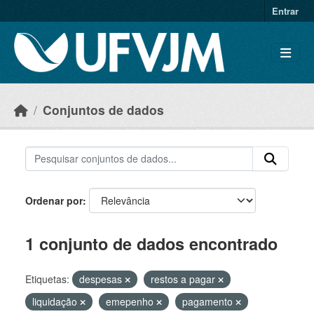
Skip to main content
Entrar
Conjuntos de dados
Ordenar por
1 conjunto de dados encontrado
Etiquetas:
despesas
restos a pagar
liquidação
emepenho
pagamento