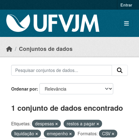
Skip to main content
Entrar
Conjuntos de dados
Ordenar por
1 conjunto de dados encontrado
Etiquetas:
despesas
restos a pagar
liquidação
emepenho
Formatos:
CSV