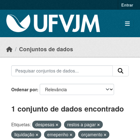
Skip to main content
Entrar
Conjuntos de dados
Ordenar por
1 conjunto de dados encontrado
Etiquetas:
despesas
restos a pagar
liquidação
emepenho
orçamento