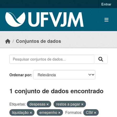
Skip to main content
Entrar
Conjuntos de dados
Ordenar por
1 conjunto de dados encontrado
Etiquetas:
despesas
restos a pagar
liquidação
emepenho
Formatos:
CSV