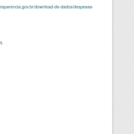
ransparencia.gov.br/download-de-dados/despesas-
I
).