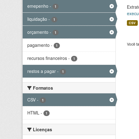
emepenho
-
Extrat
1
execu
liquidação
-
1
CSV
orçamento
-
1
Você t
pagamento
-
1
recursos financeiros
-
1
restos a pagar
-
1
Formatos
CSV
-
1
HTML
-
1
Licenças