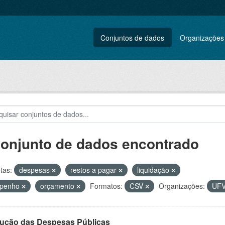
Conjuntos de dados
Organizações
conjunto de dados encontrado
tas:
despesas
restos a pagar
liquidação
penho
orçamento
Formatos:
CSV
Organizações:
UF
ução das Despesas Públicas