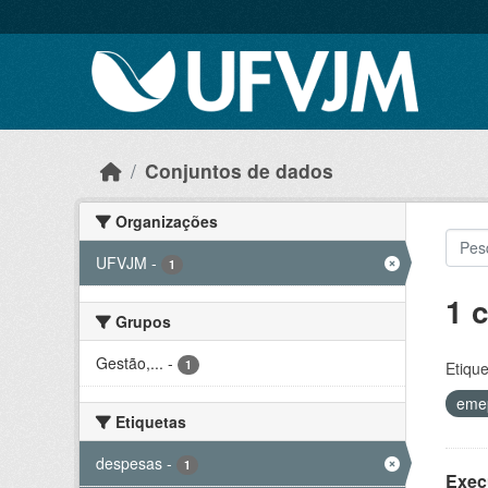
Skip to main content
Conjuntos de dados
Organizações
UFVJM
-
1
1 
Grupos
Gestão,...
-
1
Etique
eme
Etiquetas
despesas
-
1
Exec