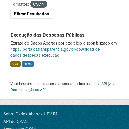
Formatos:
CSV
Filtrar Resultados
Execução das Despesas Públicas
Extrato de Dados Abertos por exercício disponibilizado em
https://portaldatransparencia.gov.br/download-de-
dados/despesas-execucao
CSV
HTML
Você também pode ter acesso a esses registros usando a
API
(veja
Documentação da API
).
Sobre Dados Abertos UFVJM
API do CKAN
Associação CKAN