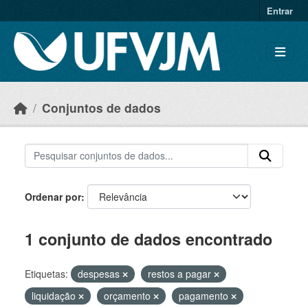
Skip to main content
Entrar
Conjuntos de dados
Ordenar por
1 conjunto de dados encontrado
Etiquetas:
despesas
restos a pagar
liquidação
orçamento
pagamento