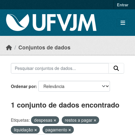
Skip to main content
Entrar
Conjuntos de dados
Ordenar por
1 conjunto de dados encontrado
Etiquetas:
despesas
restos a pagar
liquidação
pagamento