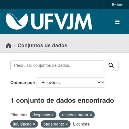
Skip to main content
Entrar
Conjuntos de dados
Ordenar por
1 conjunto de dados encontrado
Etiquetas:
despesas
restos a pagar
liquidação
pagamento
Licenças: