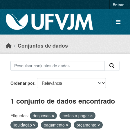
Skip to main content
Entrar
Conjuntos de dados
Ordenar por
1 conjunto de dados encontrado
Etiquetas:
despesas
restos a pagar
liquidação
pagamento
orçamento