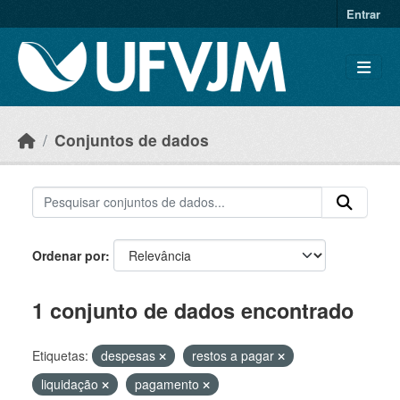
Skip to main content
Entrar
Conjuntos de dados
Ordenar por
1 conjunto de dados encontrado
Etiquetas:
despesas
restos a pagar
liquidação
pagamento