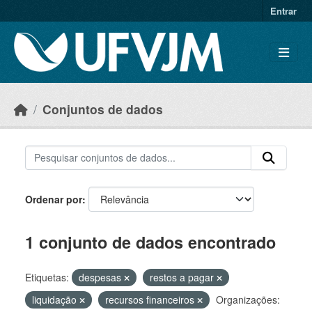
Skip to main content
Entrar
Conjuntos de dados
Ordenar por
1 conjunto de dados encontrado
Etiquetas:
despesas
restos a pagar
liquidação
recursos financeiros
Organizações: