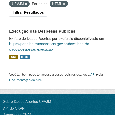
UFVJM
Formatos:
HTML
Filtrar Resultados
Execução das Despesas Públicas
Extrato de Dados Abertos por exercício disponibilizado em
https://portaldatransparencia.gov.br/download-de-
dados/despesas-execucao
CSV
HTML
Você também pode ter acesso a esses registros usando a
API
(veja
Documentação da API
).
Sobre Dados Abertos UFVJM
API do CKAN
Associação CKAN