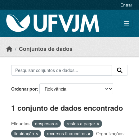
Skip to main content
Entrar
Conjuntos de dados
Ordenar por
1 conjunto de dados encontrado
Etiquetas:
despesas
restos a pagar
liquidação
recursos financeiros
Organizações: