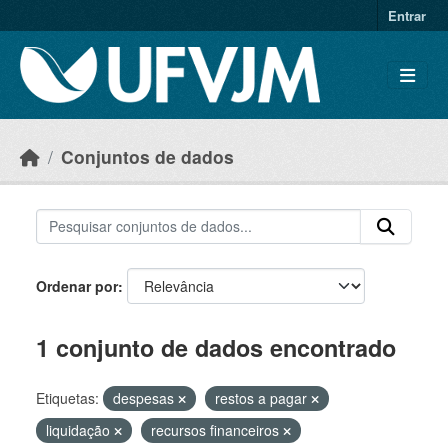
Skip to main content
Entrar
Conjuntos de dados
Ordenar por
1 conjunto de dados encontrado
Etiquetas:
despesas
restos a pagar
liquidação
recursos financeiros