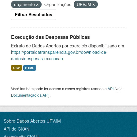
orçamento
Organizações:
UFVJM
Filtrar Resultados
Execução das Despesas Públicas
Extrato de Dados Abertos por exercício disponibilizado em
https://portaldatransparencia.gov.br/download-de-
dados/despesas-execucao
CSV
HTML
Você também pode ter acesso a esses registros usando a
API
(veja
Documentação da API
).
Sobre Dados Abertos UFVJM
API do CKAN
Associação CKAN