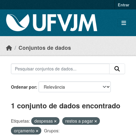
Skip to main content
Entrar
Conjuntos de dados
Ordenar por
1 conjunto de dados encontrado
Etiquetas:
despesas
restos a pagar
orçamento
Grupos: