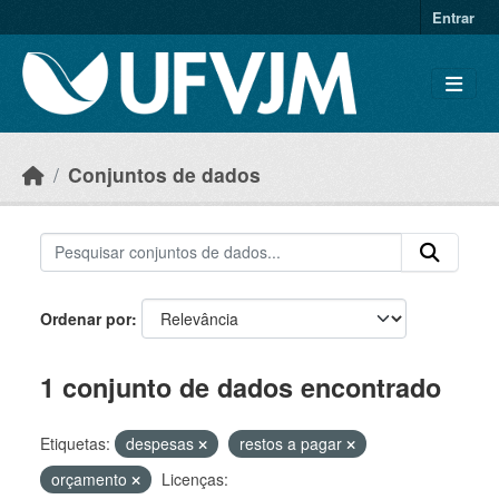
Skip to main content
Entrar
Conjuntos de dados
Ordenar por
1 conjunto de dados encontrado
Etiquetas:
despesas
restos a pagar
orçamento
Licenças: