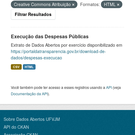
Creative Commons Atribuição
Formatos:
HTML
Filtrar Resultados
Execução das Despesas Públicas
Extrato de Dados Abertos por exercício disponibilizado em
https://portaldatransparencia.gov.br/download-de-
dados/despesas-execucao
CSV
HTML
Você também pode ter acesso a esses registros usando a
API
(veja
Documentação da API
).
Sobre Dados Abertos UFVJM
API do CKAN
Associação CKAN