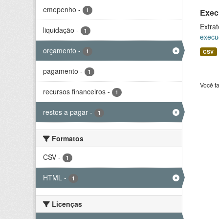
emepenho
-
1
Exec
Extrat
liquidação
-
1
execu
orçamento
-
1
CSV
pagamento
-
1
Você t
recursos financeiros
-
1
restos a pagar
-
1
Formatos
CSV
-
1
HTML
-
1
Licenças