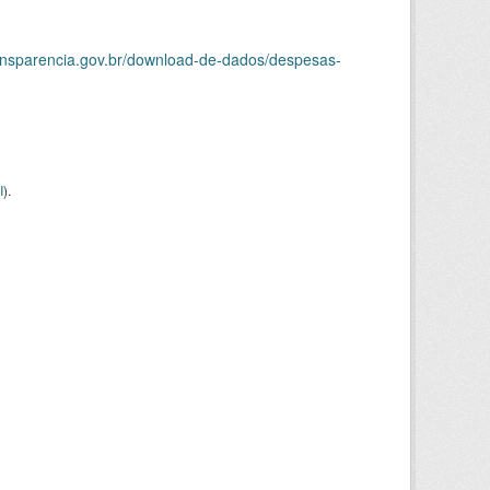
ransparencia.gov.br/download-de-dados/despesas-
I
).