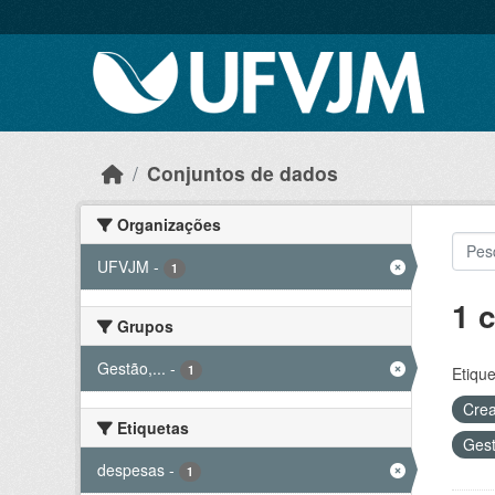
Skip to main content
Conjuntos de dados
Organizações
UFVJM
-
1
1 
Grupos
Gestão,...
-
1
Etique
Crea
Etiquetas
Gest
despesas
-
1