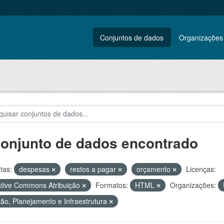
Conjuntos de dados
Organizações
conjunto de dados encontrado
tas:
despesas
restos a pagar
orçamento
Licenças:
tive Commons Atribuição
Formatos:
HTML
Organizações:
ão, Planejamento e Infraestrutura