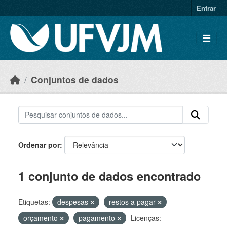
Skip to main content
Entrar
Conjuntos de dados
Ordenar por
1 conjunto de dados encontrado
Etiquetas:
despesas
restos a pagar
orçamento
pagamento
Licenças: