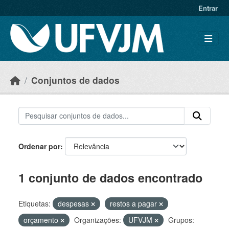
Skip to main content
Entrar
Conjuntos de dados
Ordenar por
1 conjunto de dados encontrado
Etiquetas:
despesas
restos a pagar
orçamento
Organizações:
UFVJM
Grupos: