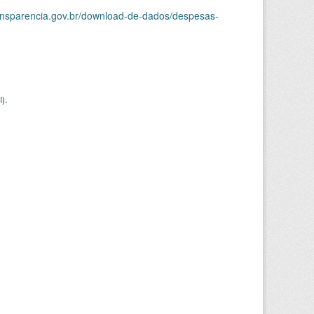
ransparencia.gov.br/download-de-dados/despesas-
I
).