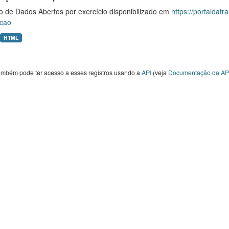
o de Dados Abertos por exercício disponibilizado em
https://portaldat
cao
HTML
ambém pode ter acesso a esses registros usando a
API
(veja
Documentação da AP