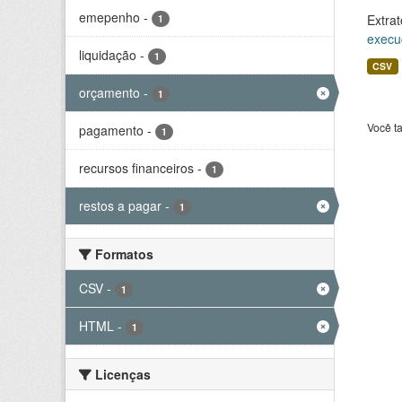
emepenho
-
Extrat
1
execu
liquidação
-
1
CSV
orçamento
-
1
Você t
pagamento
-
1
recursos financeiros
-
1
restos a pagar
-
1
Formatos
CSV
-
1
HTML
-
1
Licenças