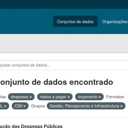
Conjuntos de dados
Organizações
conjunto de dados encontrado
tas:
despesas
restos a pagar
orçamento
Formatos:
ML
CSV
Grupos:
Gestão, Planejamento e Infraestrutura
ução das Despesas Públicas