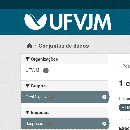
Skip to main content
Conjuntos de dados
Organizações
UFVJM
-
1
1 
Grupos
Gestão,...
-
1
Etique
HT
Etiquetas
despesas
-
1
Exec