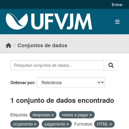
Skip to main content
Entrar
Conjuntos de dados
Ordenar por
1 conjunto de dados encontrado
Etiquetas:
despesas
restos a pagar
orçamento
pagamento
Formatos:
HTML