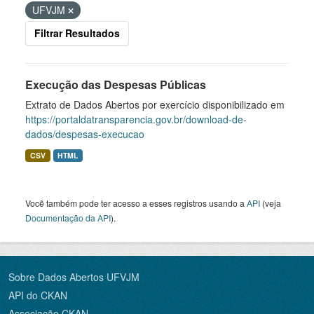
UFVJM
Filtrar Resultados
Execução das Despesas Públicas
Extrato de Dados Abertos por exercício disponibilizado em
https://portaldatransparencia.gov.br/download-de-
dados/despesas-execucao
CSV
HTML
Você também pode ter acesso a esses registros usando a
API
(veja
Documentação da API
).
Sobre Dados Abertos UFVJM
API do CKAN
Associação CKAN