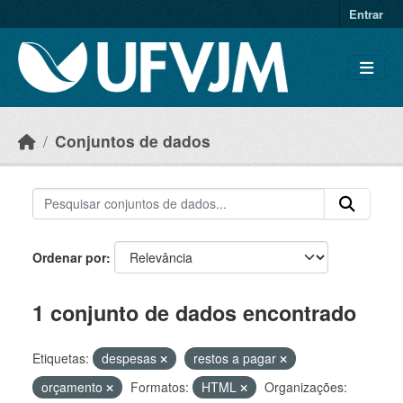
Skip to main content
Entrar
Conjuntos de dados
Ordenar por
1 conjunto de dados encontrado
Etiquetas:
despesas
restos a pagar
orçamento
Formatos:
HTML
Organizações: