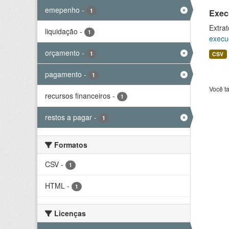
emepenho
-
1
Exec
Extrat
liquidação
-
1
execu
orçamento
-
1
CSV
pagamento
-
1
Você t
recursos financeiros
-
1
restos a pagar
-
1
Formatos
CSV
-
1
HTML
-
1
Licenças