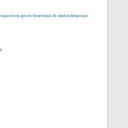
ransparencia.gov.br/download-de-dados/despesas-
I
).