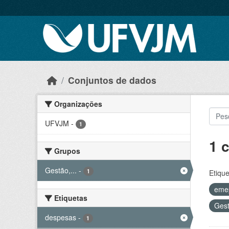
Skip to main content
Conjuntos de dados
Organizações
UFVJM
-
1
1 
Grupos
Gestão,...
-
1
Etique
eme
Etiquetas
Gest
despesas
-
1