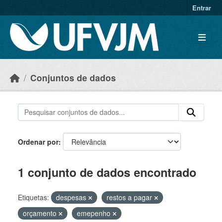
Skip to main content
Entrar
Conjuntos de dados
Ordenar por
1 conjunto de dados encontrado
Etiquetas:
despesas
restos a pagar
orçamento
emepenho