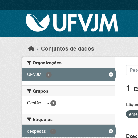
Skip to main content
Conjuntos de dados
Organizações
UFVJM
-
1
1 
Grupos
Gestão,...
-
1
Etique
eme
Etiquetas
despesas
-
1
Exec