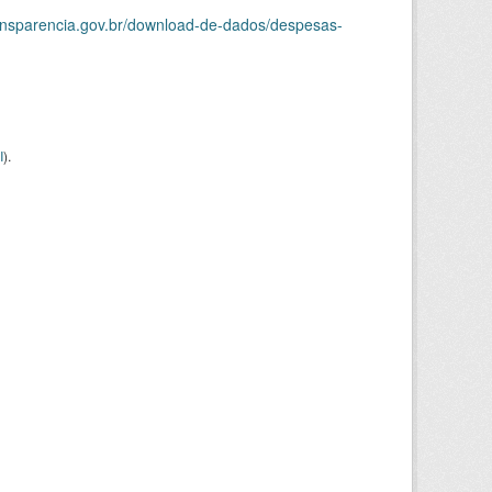
ransparencia.gov.br/download-de-dados/despesas-
I
).