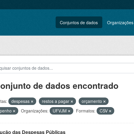
Conjuntos de dados
Organizações
conjunto de dados encontrado
tas:
despesas
restos a pagar
orçamento
penho
Organizações:
UFVJM
Formatos:
CSV
ução das Despesas Públicas