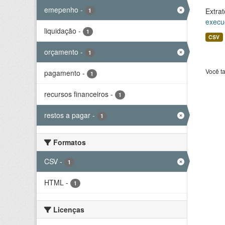
emepenho
-
Extrat
1
execu
liquidação
-
1
CSV
orçamento
-
1
Você t
pagamento
-
1
recursos financeiros
-
1
restos a pagar
-
1
Formatos
CSV
-
1
HTML
-
1
Licenças