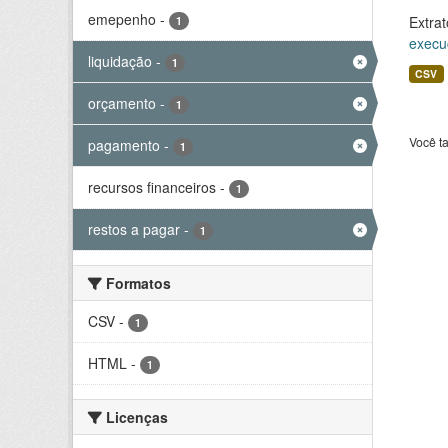
emepenho
-
Extrat
1
execu
liquidação
-
1
CSV
orçamento
-
1
Você t
pagamento
-
1
recursos financeiros
-
1
restos a pagar
-
1
Formatos
CSV
-
1
HTML
-
1
Licenças