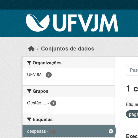
Skip to main content
Conjuntos de dados
Organizações
UFVJM
-
1
1 
Grupos
Gestão,...
-
1
Etique
pag
Etiquetas
despesas
-
1
Exec