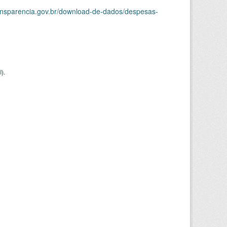
ransparencia.gov.br/download-de-dados/despesas-
I
).