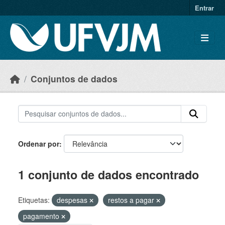
Skip to main content
Entrar
Conjuntos de dados
Ordenar por
1 conjunto de dados encontrado
Etiquetas:
despesas
restos a pagar
pagamento