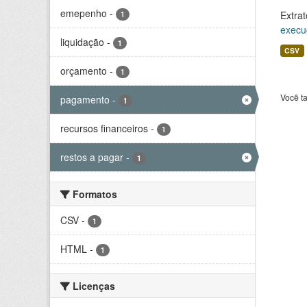
emepenho
-
Extrat
1
execu
liquidação
-
1
CSV
orçamento
-
1
Você t
pagamento
-
1
recursos financeiros
-
1
restos a pagar
-
1
Formatos
CSV
-
1
HTML
-
1
Licenças