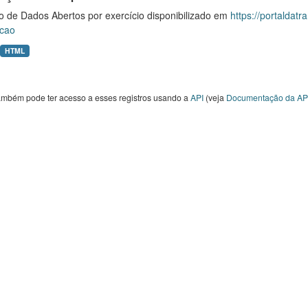
o de Dados Abertos por exercício disponibilizado em
https://portaldat
cao
HTML
ambém pode ter acesso a esses registros usando a
API
(veja
Documentação da AP