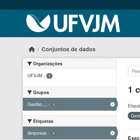
Skip to main content
Conjuntos de dados
Organizações
UFVJM
-
1
1 
Grupos
Gestão,...
-
1
Etique
Gest
Etiquetas
despesas
-
1
Exec