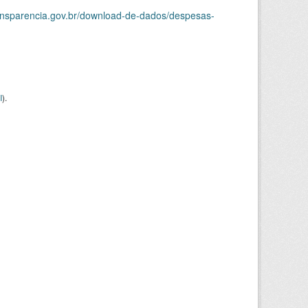
ransparencia.gov.br/download-de-dados/despesas-
I
).