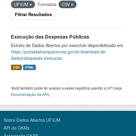
UFVJM
Formatos:
CSV
Filtrar Resultados
Execução das Despesas Públicas
Extrato de Dados Abertos por exercício disponibilizado em
https://portaldatransparencia.gov.br/download-de-
dados/despesas-execucao
CSV
HTML
Você também pode ter acesso a esses registros usando a
API
(veja
Documentação da API
).
Sobre Dados Abertos UFVJM
API do CKAN
Associação CKAN