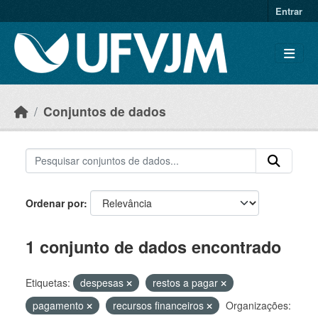
Skip to main content
Entrar
Conjuntos de dados
Ordenar por
1 conjunto de dados encontrado
Etiquetas:
despesas
restos a pagar
pagamento
recursos financeiros
Organizações: