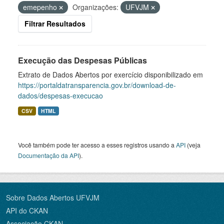
emepenho
Organizações:
UFVJM
Filtrar Resultados
Execução das Despesas Públicas
Extrato de Dados Abertos por exercício disponibilizado em
https://portaldatransparencia.gov.br/download-de-
dados/despesas-execucao
CSV
HTML
Você também pode ter acesso a esses registros usando a
API
(veja
Documentação da API
).
Sobre Dados Abertos UFVJM
API do CKAN
Associação CKAN