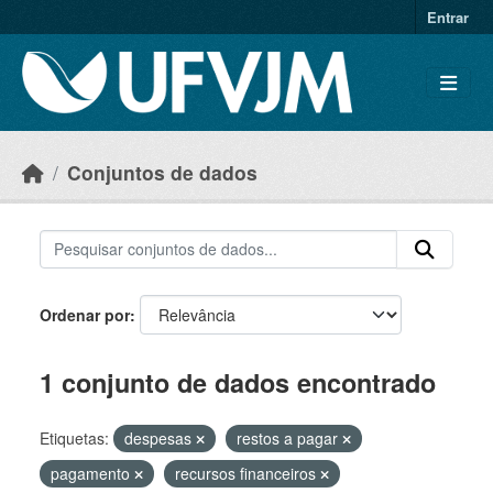
Skip to main content
Entrar
Conjuntos de dados
Ordenar por
1 conjunto de dados encontrado
Etiquetas:
despesas
restos a pagar
pagamento
recursos financeiros