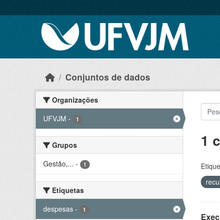
Skip to main content
Conjuntos de dados
Organizações
UFVJM
-
1
1 
Grupos
Gestão,...
-
1
Etique
recu
Etiquetas
despesas
-
1
Exec