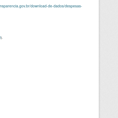
ransparencia.gov.br/download-de-dados/despesas-
I
).