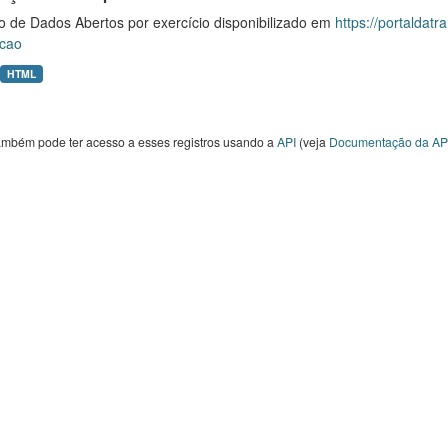
o de Dados Abertos por exercício disponibilizado em
https://portaldat
cao
HTML
ambém pode ter acesso a esses registros usando a
API
(veja
Documentação da AP