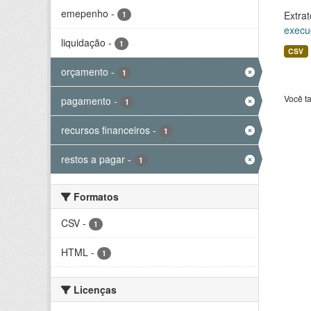
emepenho
-
Extrat
1
execu
liquidação
-
1
CSV
orçamento
-
1
Você t
pagamento
-
1
recursos financeiros
-
1
restos a pagar
-
1
Formatos
CSV
-
1
HTML
-
1
Licenças