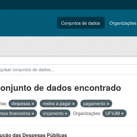
Conjuntos de dados
Organizações
conjunto de dados encontrado
tas:
despesas
restos a pagar
pagamento
rsos financeiros
orçamento
Organizações:
UFVJM
ução das Despesas Públicas