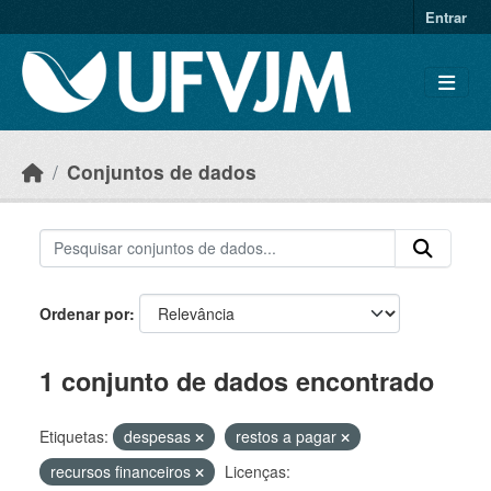
Skip to main content
Entrar
Conjuntos de dados
Ordenar por
1 conjunto de dados encontrado
Etiquetas:
despesas
restos a pagar
recursos financeiros
Licenças: