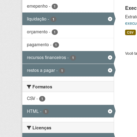
emepenho
-
1
Exec
Extrat
liquidação
-
1
execu
orçamento
-
1
CSV
pagamento
-
1
Você t
recursos financeiros
-
1
restos a pagar
-
1
Formatos
CSV
-
1
HTML
-
1
Licenças