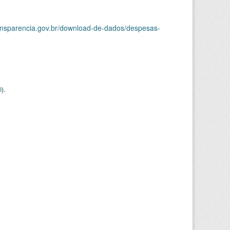
ransparencia.gov.br/download-de-dados/despesas-
I
).