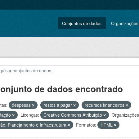
Conjuntos de dados
Organizações
conjunto de dados encontrado
tas:
despesas
restos a pagar
recursos financeiros
idação
Licenças:
Creative Commons Atribuição
Organizações
ão, Planejamento e Infraestrutura
Formatos:
HTML