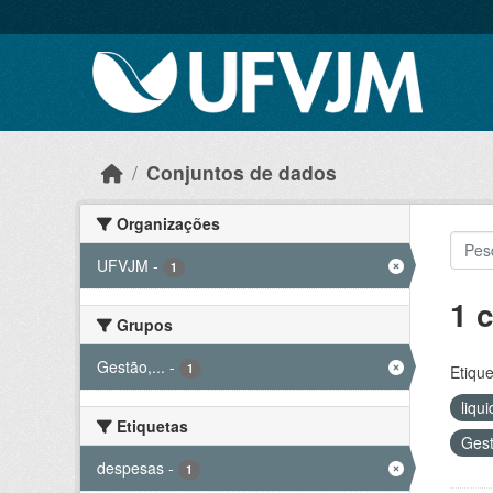
Skip to main content
Conjuntos de dados
Organizações
UFVJM
-
1
1 
Grupos
Gestão,...
-
1
Etique
liqu
Etiquetas
Gest
despesas
-
1