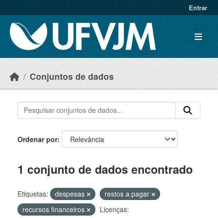
Skip to main content
Entrar
Conjuntos de dados
Ordenar por
1 conjunto de dados encontrado
Etiquetas:
despesas
restos a pagar
recursos financeiros
Licenças: