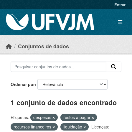
Skip to main content
Entrar
Conjuntos de dados
Ordenar por
1 conjunto de dados encontrado
Etiquetas:
despesas
restos a pagar
recursos financeiros
liquidação
Licenças: