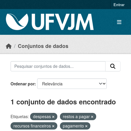
Skip to main content
Entrar
Conjuntos de dados
Ordenar por
1 conjunto de dados encontrado
Etiquetas:
despesas
restos a pagar
recursos financeiros
pagamento