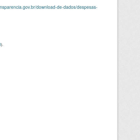
ransparencia.gov.br/download-de-dados/despesas-
I
).