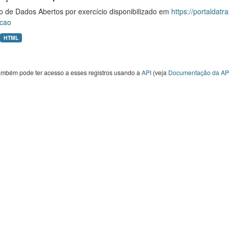
o de Dados Abertos por exercício disponibilizado em
https://portaldat
cao
HTML
ambém pode ter acesso a esses registros usando a
API
(veja
Documentação da AP