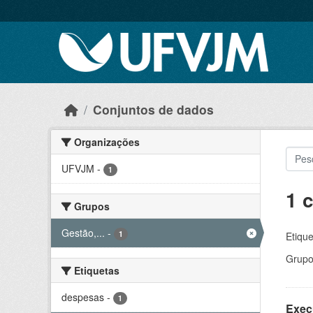
Skip to main content
Conjuntos de dados
Organizações
UFVJM
-
1
1 
Grupos
Gestão,...
-
1
Etique
Grupo
Etiquetas
despesas
-
1
Exec