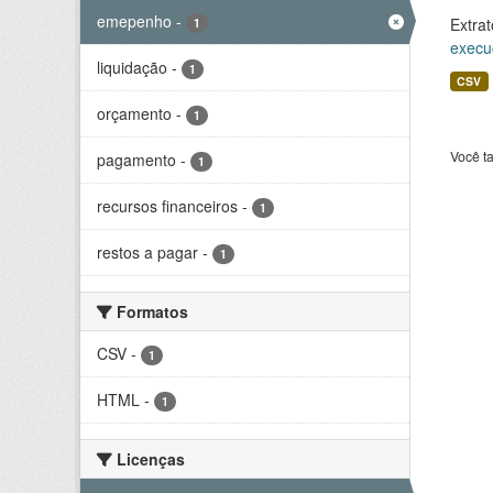
emepenho
-
Extrat
1
execu
liquidação
-
1
CSV
orçamento
-
1
Você t
pagamento
-
1
recursos financeiros
-
1
restos a pagar
-
1
Formatos
CSV
-
1
HTML
-
1
Licenças