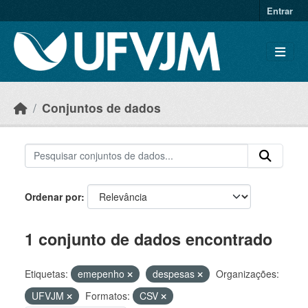
Skip to main content
Entrar
Conjuntos de dados
Ordenar por
1 conjunto de dados encontrado
Etiquetas:
emepenho
despesas
Organizações:
UFVJM
Formatos:
CSV