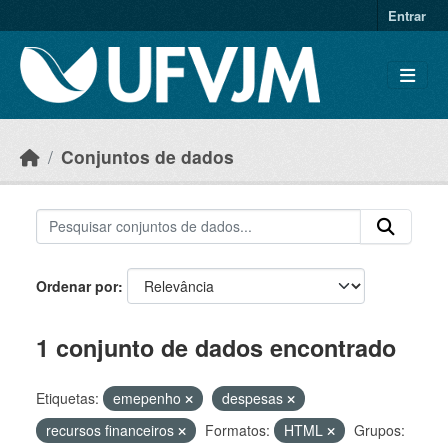
Skip to main content
Entrar
Conjuntos de dados
Ordenar por
1 conjunto de dados encontrado
Etiquetas:
emepenho
despesas
recursos financeiros
Formatos:
HTML
Grupos: