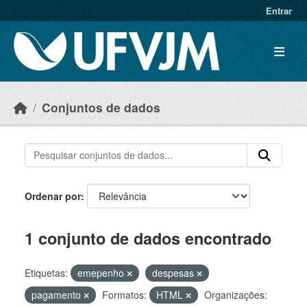
Skip to main content
Entrar
Conjuntos de dados
Ordenar por
1 conjunto de dados encontrado
Etiquetas:
emepenho
despesas
pagamento
Formatos:
HTML
Organizações: