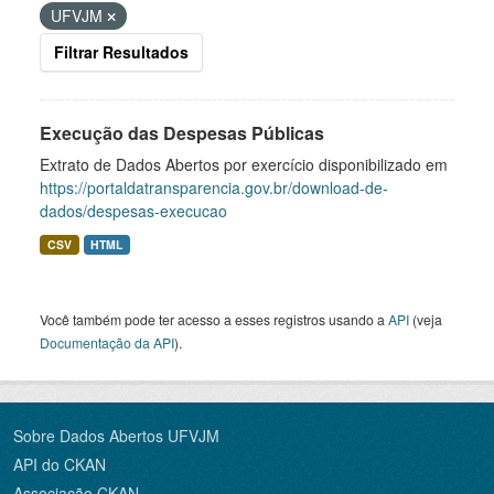
UFVJM
Filtrar Resultados
Execução das Despesas Públicas
Extrato de Dados Abertos por exercício disponibilizado em
https://portaldatransparencia.gov.br/download-de-
dados/despesas-execucao
CSV
HTML
Você também pode ter acesso a esses registros usando a
API
(veja
Documentação da API
).
Sobre Dados Abertos UFVJM
API do CKAN
Associação CKAN