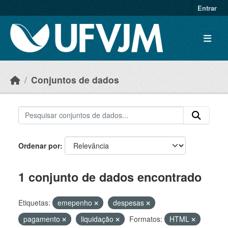
Skip to main content
Entrar
Conjuntos de dados
Ordenar por
1 conjunto de dados encontrado
Etiquetas:
emepenho
despesas
pagamento
liquidação
Formatos:
HTML