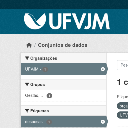
Skip to main content
Conjuntos de dados
Organizações
UFVJM
-
1
1 
Grupos
Gestão,...
-
1
Etique
orç
Etiquetas
UF
despesas
-
1