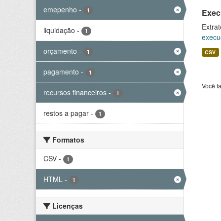
emepenho
-
1
Exec
Extrat
liquidação
-
1
execu
orçamento
-
1
CSV
pagamento
-
1
Você t
recursos financeiros
-
1
restos a pagar
-
1
Formatos
CSV
-
1
HTML
-
1
Licenças