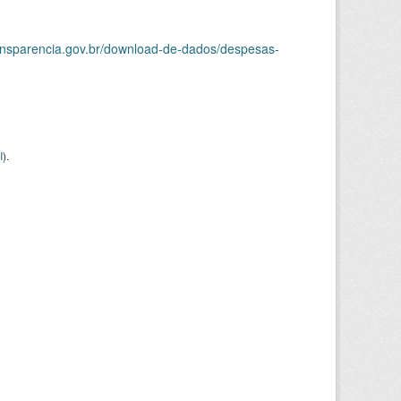
ransparencia.gov.br/download-de-dados/despesas-
I
).