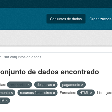
Conjuntos de dados
Organizações
conjunto de dados encontrado
tas:
emepenho
despesas
pagamento
amento
recursos financeiros
Formatos:
HTML
Licenças:
VJM