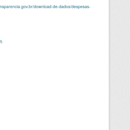
ransparencia.gov.br/download-de-dados/despesas-
I
).