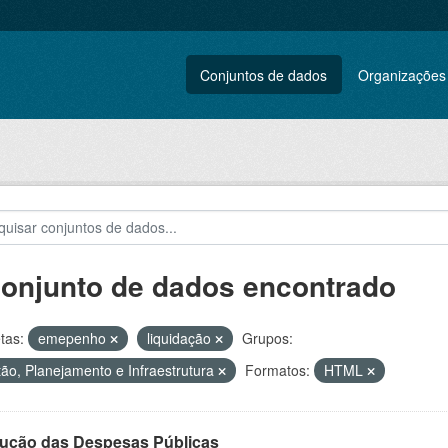
Conjuntos de dados
Organizações
conjunto de dados encontrado
tas:
emepenho
liquidação
Grupos:
ão, Planejamento e Infraestrutura
Formatos:
HTML
ução das Despesas Públicas