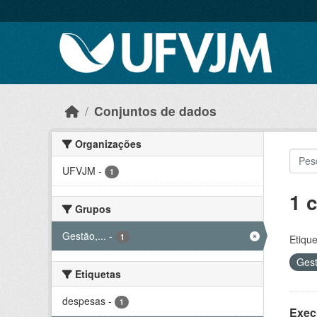
Skip to main content
Conjuntos de dados
Organizações
UFVJM
-
1
1 
Grupos
Gestão,...
-
1
Etique
Gest
Etiquetas
despesas
-
1
Exec