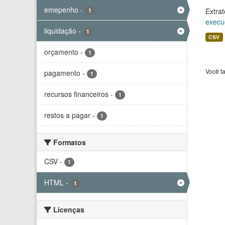
emepenho
-
Extrat
1
execu
liquidação
-
1
CSV
orçamento
-
1
Você t
pagamento
-
1
recursos financeiros
-
1
restos a pagar
-
1
Formatos
CSV
-
1
HTML
-
1
Licenças