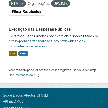
HTML
Organizações:
UFVJM
Filtrar Resultados
Execução das Despesas Públicas
Extrato de Dados Abertos por exercício disponibilizado em
https://portaldatransparencia.gov.br/download-de-
dados/despesas-execucao
CSV
HTML
Você também pode ter acesso a esses registros usando a
API
(veja
Documentação da API
).
Sobre Dados Abertos UFVJM
API do CKAN
Associação CKAN