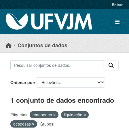
Skip to main content
Entrar
Conjuntos de dados
Ordenar por
1 conjunto de dados encontrado
Etiquetas:
emepenho
liquidação
despesas
Grupos: