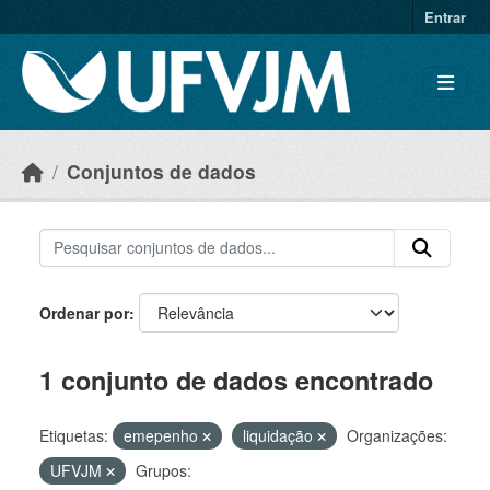
Skip to main content
Entrar
Conjuntos de dados
Ordenar por
1 conjunto de dados encontrado
Etiquetas:
emepenho
liquidação
Organizações:
UFVJM
Grupos: