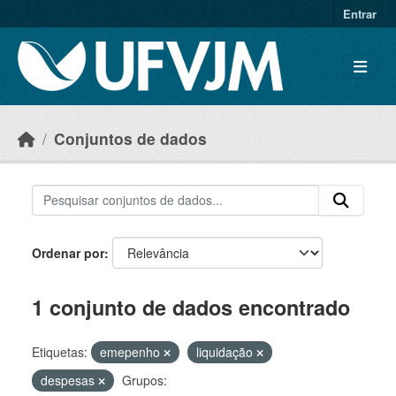
Skip to main content
Entrar
Conjuntos de dados
Ordenar por
1 conjunto de dados encontrado
Etiquetas:
emepenho
liquidação
despesas
Grupos: