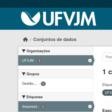
Skip to main content
Conjuntos de dados
Organizações
UFVJM
-
1
1 
Grupos
Gestão,...
-
1
Etique
UF
Etiquetas
despesas
-
1
Exec