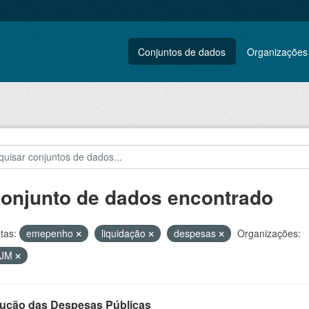
Conjuntos de dados
Organizações
conjunto de dados encontrado
tas:
emepenho
liquidação
despesas
Organizações:
VJM
ução das Despesas Públicas