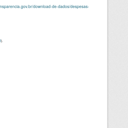
ransparencia.gov.br/download-de-dados/despesas-
I
).