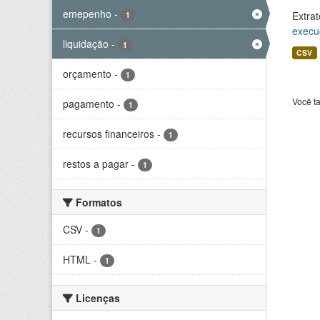
emepenho
-
Extrat
1
execu
liquidação
-
1
CSV
orçamento
-
1
Você t
pagamento
-
1
recursos financeiros
-
1
restos a pagar
-
1
Formatos
CSV
-
1
HTML
-
1
Licenças