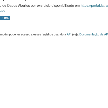
o de Dados Abertos por exercício disponibilizado em
https://portaldat
cao
HTML
ambém pode ter acesso a esses registros usando a
API
(veja
Documentação da AP