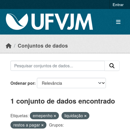
Skip to main content
Entrar
Conjuntos de dados
Ordenar por
1 conjunto de dados encontrado
Etiquetas:
emepenho
liquidação
restos a pagar
Grupos: