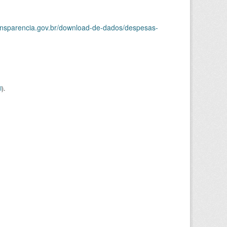
ransparencia.gov.br/download-de-dados/despesas-
I
).