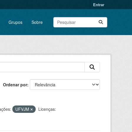
Entrar
Grupos
Sobre
Ordenar por
ações:
UFVJM
Licenças: