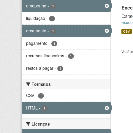
emepenho
-
1
Exec
Extrat
liquidação
-
1
execu
orçamento
-
1
CSV
pagamento
-
1
Você t
recursos financeiros
-
1
restos a pagar
-
1
Formatos
CSV
-
1
HTML
-
1
Licenças