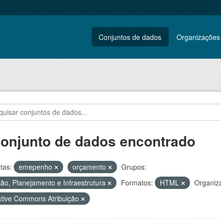
Conjuntos de dados
Organizações
conjunto de dados encontrado
tas:
emepenho
orçamento
Grupos:
ão, Planejamento e Infraestrutura
Formatos:
HTML
Organiz
tive Commons Atribuição