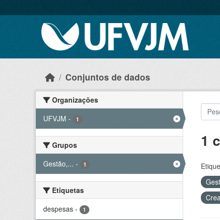
Skip to main content
Conjuntos de dados
Organizações
UFVJM
-
1
1 
Grupos
Gestão,...
-
1
Etique
Gest
Etiquetas
Crea
despesas
-
1